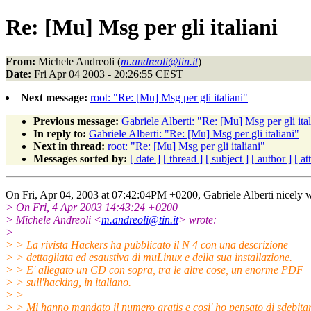
Re: [Mu] Msg per gli italiani
From:
Michele Andreoli (
m.andreoli@tin.it
)
Date:
Fri Apr 04 2003 - 20:26:55 CEST
Next message:
root: "Re: [Mu] Msg per gli italiani"
Previous message:
Gabriele Alberti: "Re: [Mu] Msg per gli ital
In reply to:
Gabriele Alberti: "Re: [Mu] Msg per gli italiani"
Next in thread:
root: "Re: [Mu] Msg per gli italiani"
Messages sorted by:
[ date ]
[ thread ]
[ subject ]
[ author ]
[ a
On Fri, Apr 04, 2003 at 07:42:04PM +0200, Gabriele Alberti nicely w
> On Fri, 4 Apr 2003 14:43:24 +0200
> Michele Andreoli <
m.andreoli@tin.it
> wrote:
>
> > La rivista Hackers ha pubblicato il N 4 con una descrizione
> > dettagliata ed esaustiva di muLinux e della sua installazione.
> > E' allegato un CD con sopra, tra le altre cose, un enorme PDF
> > sull'hacking, in italiano.
> >
> > Mi hanno mandato il numero gratis e cosi' ho pensato di sdebita