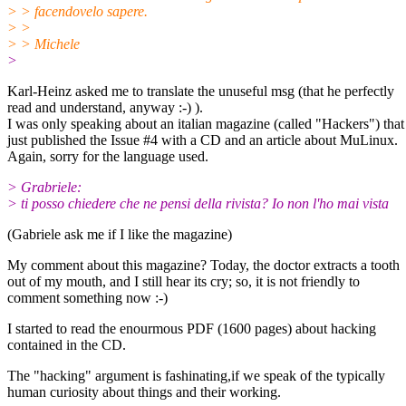
> > facendovelo sapere.
> >
> > Michele
>
Karl-Heinz asked me to translate the unuseful msg (that he perfectly
read and understand, anyway :-) ).
I was only speaking about an italian magazine (called "Hackers") that
just published the Issue #4 with a CD and an article about MuLinux.
Again, sorry for the language used.
> Grabriele:
> ti posso chiedere che ne pensi della rivista? Io non l'ho mai vista
(Gabriele ask me if I like the magazine)
My comment about this magazine? Today, the doctor extracts a tooth
out of my mouth, and I still hear its cry; so, it is not friendly to
comment something now :-)
I started to read the enourmous PDF (1600 pages) about hacking
contained in the CD.
The "hacking" argument is fashinating,if we speak of the typically
human curiosity about things and their working.