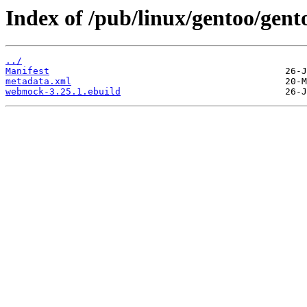
Index of /pub/linux/gentoo/gen
../
Manifest
metadata.xml
webmock-3.25.1.ebuild