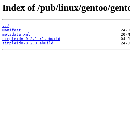
Index of /pub/linux/gentoo/gent
../
Manifest
metadata.xml
simpleidn-0.2.1-r1.ebuild
simpleidn-0.2.3.ebuild