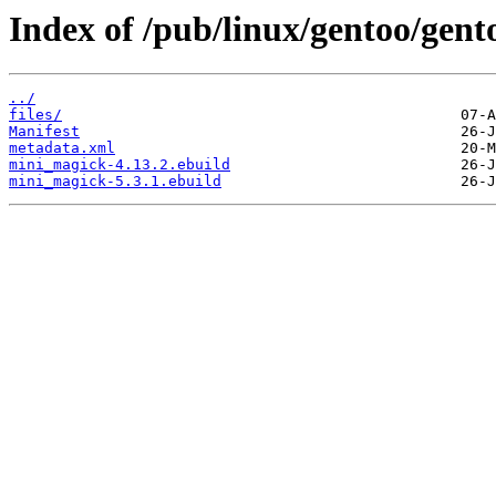
Index of /pub/linux/gentoo/gen
../
files/
Manifest
metadata.xml
mini_magick-4.13.2.ebuild
mini_magick-5.3.1.ebuild