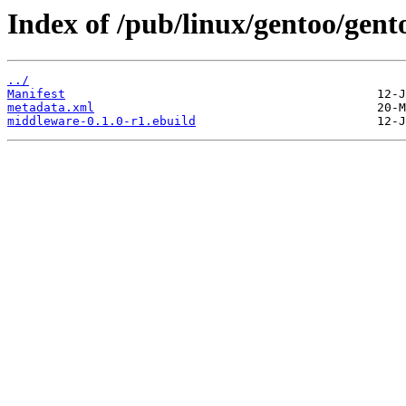
Index of /pub/linux/gentoo/gen
../
Manifest
metadata.xml
middleware-0.1.0-r1.ebuild