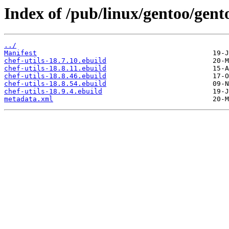
Index of /pub/linux/gentoo/gent
../
Manifest
chef-utils-18.7.10.ebuild
chef-utils-18.8.11.ebuild
chef-utils-18.8.46.ebuild
chef-utils-18.8.54.ebuild
chef-utils-18.9.4.ebuild
metadata.xml