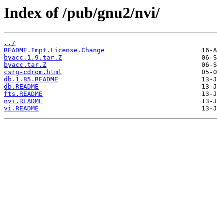
Index of /pub/gnu2/nvi/
../
README.Impt.License.Change
byacc.1.9.tar.Z
byacc.tar.Z
csrg-cdrom.html
db.1.85.README
db.README
fts.README
nvi.README
vi.README