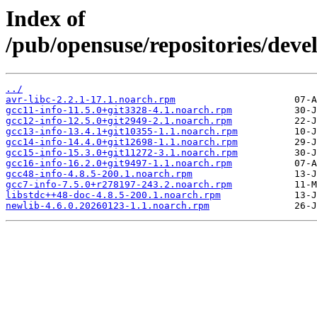
Index of
/pub/opensuse/repositories/de
../
avr-libc-2.2.1-17.1.noarch.rpm
gcc11-info-11.5.0+git3328-4.1.noarch.rpm
gcc12-info-12.5.0+git2949-2.1.noarch.rpm
gcc13-info-13.4.1+git10355-1.1.noarch.rpm
gcc14-info-14.4.0+git12698-1.1.noarch.rpm
gcc15-info-15.3.0+git11272-3.1.noarch.rpm
gcc16-info-16.2.0+git9497-1.1.noarch.rpm
gcc48-info-4.8.5-200.1.noarch.rpm
gcc7-info-7.5.0+r278197-243.2.noarch.rpm
libstdc++48-doc-4.8.5-200.1.noarch.rpm
newlib-4.6.0.20260123-1.1.noarch.rpm