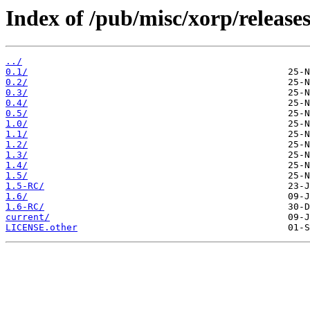
Index of /pub/misc/xorp/releases
../
0.1/
0.2/
0.3/
0.4/
0.5/
1.0/
1.1/
1.2/
1.3/
1.4/
1.5/
1.5-RC/
1.6/
1.6-RC/
current/
LICENSE.other