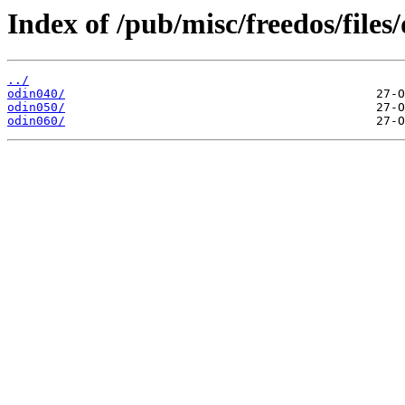
Index of /pub/misc/freedos/files/
../
odin040/
odin050/
odin060/