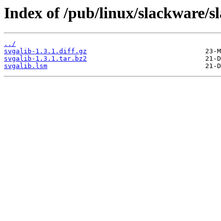
Index of /pub/linux/slackware/s
../
svgalib-1.3.1.diff.gz
svgalib-1.3.1.tar.bz2
svgalib.lsm