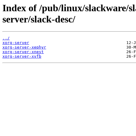
Index of /pub/linux/slackware/s
server/slack-desc/
../
xorg-server
xorg-server-xephyr
xorg-server-xnest
xorg-server-xvfb