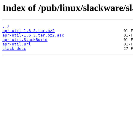
Index of /pub/linux/slackware/s
../
apr-util-1.6.3.tar.bz2
apr-util-1.6.3.tar.bz2.asc
apr-util.SlackBuild
apr-util.url
slack-desc