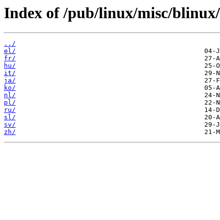
Index of /pub/linux/misc/blinux/
../
el/
fr/
hu/
it/
ja/
ko/
nl/
pl/
ru/
sl/
sv/
zh/