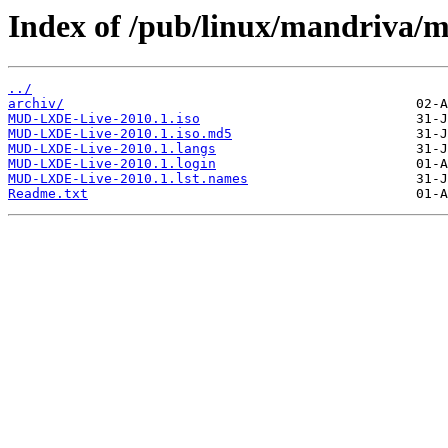
Index of /pub/linux/mandriv
../
archiv/
MUD-LXDE-Live-2010.1.iso
MUD-LXDE-Live-2010.1.iso.md5
MUD-LXDE-Live-2010.1.langs
MUD-LXDE-Live-2010.1.login
MUD-LXDE-Live-2010.1.lst.names
Readme.txt