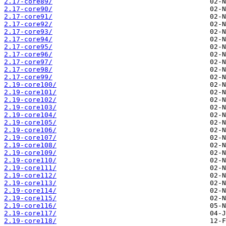
2.17-core89/
2.17-core90/
2.17-core91/
2.17-core92/
2.17-core93/
2.17-core94/
2.17-core95/
2.17-core96/
2.17-core97/
2.17-core98/
2.17-core99/
2.19-core100/
2.19-core101/
2.19-core102/
2.19-core103/
2.19-core104/
2.19-core105/
2.19-core106/
2.19-core107/
2.19-core108/
2.19-core109/
2.19-core110/
2.19-core111/
2.19-core112/
2.19-core113/
2.19-core114/
2.19-core115/
2.19-core116/
2.19-core117/
2.19-core118/