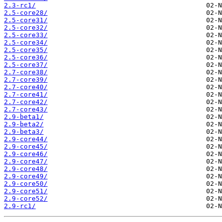
2.3-rc1/
2.5-core28/
2.5-core31/
2.5-core32/
2.5-core33/
2.5-core34/
2.5-core35/
2.5-core36/
2.5-core37/
2.7-core38/
2.7-core39/
2.7-core40/
2.7-core41/
2.7-core42/
2.7-core43/
2.9-beta1/
2.9-beta2/
2.9-beta3/
2.9-core44/
2.9-core45/
2.9-core46/
2.9-core47/
2.9-core48/
2.9-core49/
2.9-core50/
2.9-core51/
2.9-core52/
2.9-rc1/