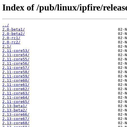
Index of /pub/linux/ipfire/release
../
2.0-beta1/
2.0-beta2/
2.0-rc1/
2.0-rc2/
2.1/
2.11-core53/
2.11-core54/
2.11-core55/
2.11-core56/
2.11-core57/
2.11-core58/
2.11-core59/
2.11-core60/
2.11-core61/
2.11-core62/
2.11-core63/
2.11-core64/
2.11-core65/
2.13-beta1/
2.13-beta2/
2.13-core66/
2.13-core67/
2.13-core68/