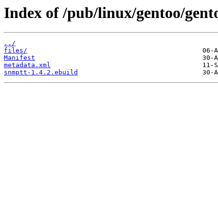
Index of /pub/linux/gentoo/gent
../
files/
Manifest
metadata.xml
snmptt-1.4.2.ebuild