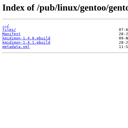
Index of /pub/linux/gentoo/ge
../
files/
Manifest
kmidimon-1.4.0.ebuild
kmidimon-1.4.1.ebuild
metadata.xml