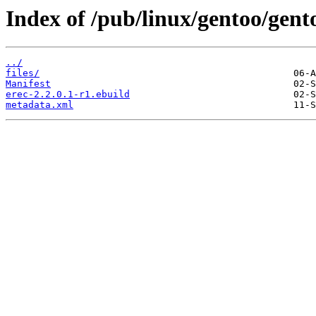
Index of /pub/linux/gentoo/gen
../
files/
Manifest
erec-2.2.0.1-r1.ebuild
metadata.xml