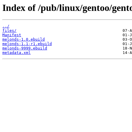
Index of /pub/linux/gentoo/gen
../
files/
Manifest
melonds-1.0.ebuild
melonds-1.1-r1.ebuild
melonds-9999.ebuild
metadata.xml