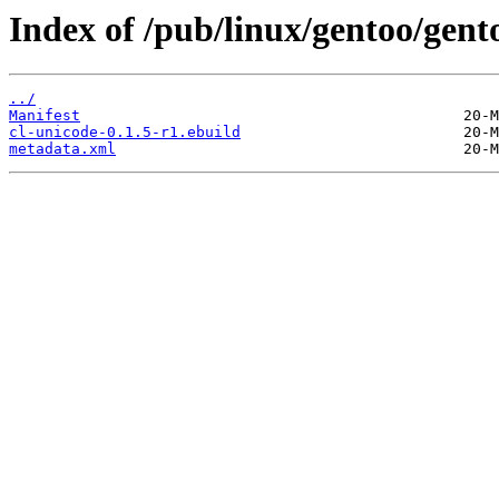
Index of /pub/linux/gentoo/gent
../
Manifest
cl-unicode-0.1.5-r1.ebuild
metadata.xml