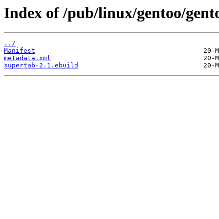
Index of /pub/linux/gentoo/gen
../
Manifest
metadata.xml
supertab-2.1.ebuild