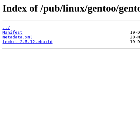
Index of /pub/linux/gentoo/gent
../
Manifest
metadata.xml
teckit-2.5.12.ebuild