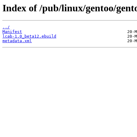
Index of /pub/linux/gentoo/gent
../
Manifest
lcab-1.0_beta12.ebuild
metadata.xml