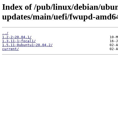
Index of /pub/linux/debian/ubunt
updates/main/uefi/fwupd-amd6
../
1.2-2~20.04.1/
1.3.11-1~focal1/
1.5.11-0ubuntu1~20.04.2/
current/