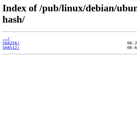
Index of /pub/linux/debian/ubu
hash/
../
SHA256/
SHA512/