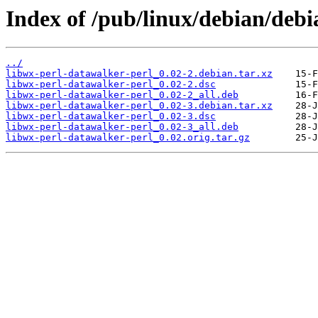
Index of /pub/linux/debian/debi
../
libwx-perl-datawalker-perl_0.02-2.debian.tar.xz
libwx-perl-datawalker-perl_0.02-2.dsc
libwx-perl-datawalker-perl_0.02-2_all.deb
libwx-perl-datawalker-perl_0.02-3.debian.tar.xz
libwx-perl-datawalker-perl_0.02-3.dsc
libwx-perl-datawalker-perl_0.02-3_all.deb
libwx-perl-datawalker-perl_0.02.orig.tar.gz