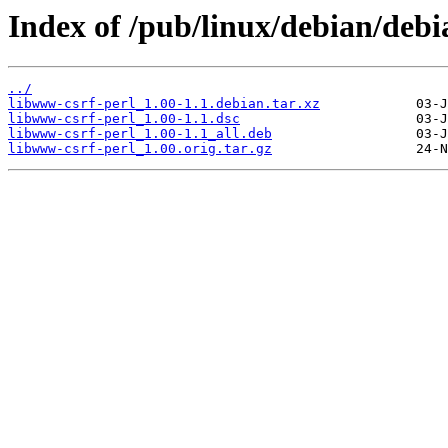
Index of /pub/linux/debian/debi
../
libwww-csrf-perl_1.00-1.1.debian.tar.xz
libwww-csrf-perl_1.00-1.1.dsc
libwww-csrf-perl_1.00-1.1_all.deb
libwww-csrf-perl_1.00.orig.tar.gz