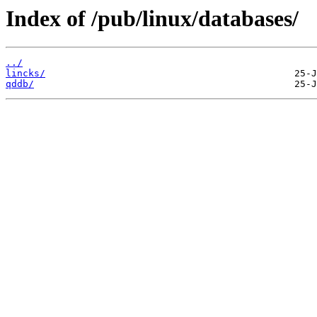
Index of /pub/linux/databases/
../
lincks/
qddb/