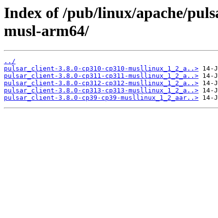
Index of /pub/linux/apache/pulsa
musl-arm64/
../
pulsar_client-3.8.0-cp310-cp310-musllinux_1_2_a..>
pulsar_client-3.8.0-cp311-cp311-musllinux_1_2_a..>
pulsar_client-3.8.0-cp312-cp312-musllinux_1_2_a..>
pulsar_client-3.8.0-cp313-cp313-musllinux_1_2_a..>
pulsar_client-3.8.0-cp39-cp39-musllinux_1_2_aar..>