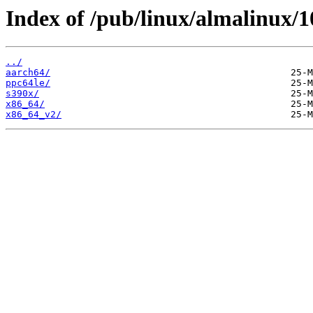
Index of /pub/linux/almalinux/
../
aarch64/
ppc64le/
s390x/
x86_64/
x86_64_v2/