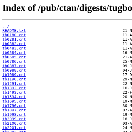
Index of /pub/ctan/digests/tugboa
../
README.txt
tb0180.cnt
tb0281.cnt
tb0382.cnt
tb0483.cnt
tb0584.cnt
tb0685.cnt
tb0786.cnt
tb0887.cnt
tb0988.cnt
tb1089.cnt
tb1190.cnt
tb1291.cnt
tb1392.cnt
tb1493.cnt
tb1594.cnt
tb1695.cnt
tb1796.cnt
tb1897.cnt
tb1998.cnt
tb2099.cnt
tb2100.cnt
tb2201.cnt