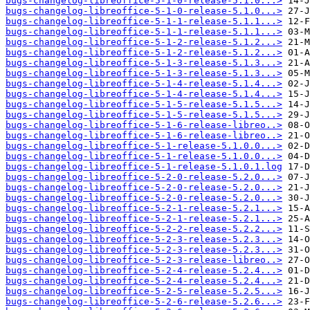
bugs-changelog-libreoffice-5-1-0-release-5.1.0...>
bugs-changelog-libreoffice-5-1-0-release-5.1.0...>
bugs-changelog-libreoffice-5-1-1-release-5.1.1...>
bugs-changelog-libreoffice-5-1-1-release-5.1.1...>
bugs-changelog-libreoffice-5-1-2-release-5.1.2...>
bugs-changelog-libreoffice-5-1-2-release-5.1.2...>
bugs-changelog-libreoffice-5-1-3-release-5.1.3...>
bugs-changelog-libreoffice-5-1-3-release-5.1.3...>
bugs-changelog-libreoffice-5-1-4-release-5.1.4...>
bugs-changelog-libreoffice-5-1-4-release-5.1.4...>
bugs-changelog-libreoffice-5-1-5-release-5.1.5...>
bugs-changelog-libreoffice-5-1-5-release-5.1.5...>
bugs-changelog-libreoffice-5-1-6-release-libreo..>
bugs-changelog-libreoffice-5-1-6-release-libreo..>
bugs-changelog-libreoffice-5-1-release-5.1.0.0...>
bugs-changelog-libreoffice-5-1-release-5.1.0.0...>
bugs-changelog-libreoffice-5-1-release-5.1.0.1.log
bugs-changelog-libreoffice-5-2-0-release-5.2.0...>
bugs-changelog-libreoffice-5-2-0-release-5.2.0...>
bugs-changelog-libreoffice-5-2-0-release-5.2.0...>
bugs-changelog-libreoffice-5-2-1-release-5.2.1...>
bugs-changelog-libreoffice-5-2-1-release-5.2.1...>
bugs-changelog-libreoffice-5-2-2-release-5.2.2...>
bugs-changelog-libreoffice-5-2-3-release-5.2.3...>
bugs-changelog-libreoffice-5-2-3-release-5.2.3...>
bugs-changelog-libreoffice-5-2-3-release-libreo..>
bugs-changelog-libreoffice-5-2-4-release-5.2.4...>
bugs-changelog-libreoffice-5-2-4-release-5.2.4...>
bugs-changelog-libreoffice-5-2-5-release-5.2.5...>
bugs-changelog-libreoffice-5-2-6-release-5.2.6...>