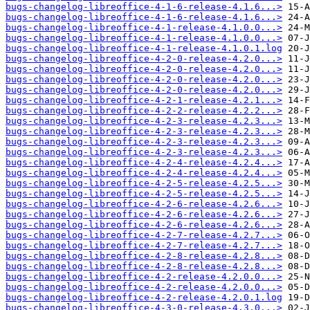
bugs-changelog-libreoffice-4-1-6-release-4.1.6...>
bugs-changelog-libreoffice-4-1-6-release-4.1.6...>
bugs-changelog-libreoffice-4-1-release-4.1.0.0...>
bugs-changelog-libreoffice-4-1-release-4.1.0.0...>
bugs-changelog-libreoffice-4-1-release-4.1.0.1.log
bugs-changelog-libreoffice-4-2-0-release-4.2.0...>
bugs-changelog-libreoffice-4-2-0-release-4.2.0...>
bugs-changelog-libreoffice-4-2-0-release-4.2.0...>
bugs-changelog-libreoffice-4-2-0-release-4.2.0...>
bugs-changelog-libreoffice-4-2-1-release-4.2.1...>
bugs-changelog-libreoffice-4-2-2-release-4.2.2...>
bugs-changelog-libreoffice-4-2-3-release-4.2.3...>
bugs-changelog-libreoffice-4-2-3-release-4.2.3...>
bugs-changelog-libreoffice-4-2-3-release-4.2.3...>
bugs-changelog-libreoffice-4-2-3-release-4.2.3...>
bugs-changelog-libreoffice-4-2-4-release-4.2.4...>
bugs-changelog-libreoffice-4-2-4-release-4.2.4...>
bugs-changelog-libreoffice-4-2-5-release-4.2.5...>
bugs-changelog-libreoffice-4-2-5-release-4.2.5...>
bugs-changelog-libreoffice-4-2-6-release-4.2.6...>
bugs-changelog-libreoffice-4-2-6-release-4.2.6...>
bugs-changelog-libreoffice-4-2-6-release-4.2.6...>
bugs-changelog-libreoffice-4-2-7-release-4.2.7...>
bugs-changelog-libreoffice-4-2-7-release-4.2.7...>
bugs-changelog-libreoffice-4-2-8-release-4.2.8...>
bugs-changelog-libreoffice-4-2-8-release-4.2.8...>
bugs-changelog-libreoffice-4-2-release-4.2.0.0...>
bugs-changelog-libreoffice-4-2-release-4.2.0.0...>
bugs-changelog-libreoffice-4-2-release-4.2.0.1.log
bugs-changelog-libreoffice-4-3-0-release-4.3.0...>