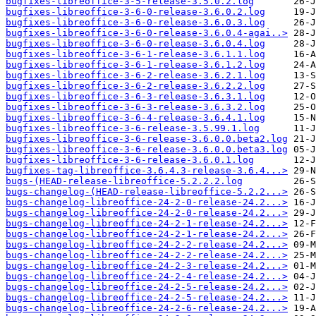
bugfixes-libreoffice-3-5-release-3.5.0.2.log
bugfixes-libreoffice-3-6-0-release-3.6.0.2.log
bugfixes-libreoffice-3-6-0-release-3.6.0.3.log
bugfixes-libreoffice-3-6-0-release-3.6.0.4-agai..>
bugfixes-libreoffice-3-6-0-release-3.6.0.4.log
bugfixes-libreoffice-3-6-1-release-3.6.1.1.log
bugfixes-libreoffice-3-6-1-release-3.6.1.2.log
bugfixes-libreoffice-3-6-2-release-3.6.2.1.log
bugfixes-libreoffice-3-6-2-release-3.6.2.2.log
bugfixes-libreoffice-3-6-3-release-3.6.3.1.log
bugfixes-libreoffice-3-6-3-release-3.6.3.2.log
bugfixes-libreoffice-3-6-4-release-3.6.4.1.log
bugfixes-libreoffice-3-6-release-3.5.99.1.log
bugfixes-libreoffice-3-6-release-3.6.0.0.beta2.log
bugfixes-libreoffice-3-6-release-3.6.0.0.beta3.log
bugfixes-libreoffice-3-6-release-3.6.0.1.log
bugfixes-tag-libreoffice-3.6.4.3-release-3.6.4...>
bugs-(HEAD-release-libreoffice-5.2.2.2.log
bugs-changelog-(HEAD-release-libreoffice-5.2.2...>
bugs-changelog-libreoffice-24-2-0-release-24.2...>
bugs-changelog-libreoffice-24-2-0-release-24.2...>
bugs-changelog-libreoffice-24-2-1-release-24.2...>
bugs-changelog-libreoffice-24-2-1-release-24.2...>
bugs-changelog-libreoffice-24-2-2-release-24.2...>
bugs-changelog-libreoffice-24-2-2-release-24.2...>
bugs-changelog-libreoffice-24-2-3-release-24.2...>
bugs-changelog-libreoffice-24-2-4-release-24.2...>
bugs-changelog-libreoffice-24-2-5-release-24.2...>
bugs-changelog-libreoffice-24-2-5-release-24.2...>
bugs-changelog-libreoffice-24-2-6-release-24.2...>