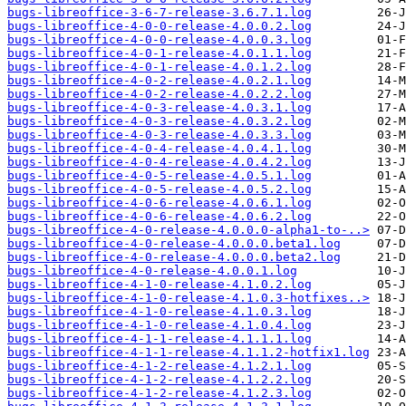
bugs-libreoffice-3-6-7-release-3.6.7.1.log
bugs-libreoffice-4-0-0-release-4.0.0.2.log
bugs-libreoffice-4-0-0-release-4.0.0.3.log
bugs-libreoffice-4-0-1-release-4.0.1.1.log
bugs-libreoffice-4-0-1-release-4.0.1.2.log
bugs-libreoffice-4-0-2-release-4.0.2.1.log
bugs-libreoffice-4-0-2-release-4.0.2.2.log
bugs-libreoffice-4-0-3-release-4.0.3.1.log
bugs-libreoffice-4-0-3-release-4.0.3.2.log
bugs-libreoffice-4-0-3-release-4.0.3.3.log
bugs-libreoffice-4-0-4-release-4.0.4.1.log
bugs-libreoffice-4-0-4-release-4.0.4.2.log
bugs-libreoffice-4-0-5-release-4.0.5.1.log
bugs-libreoffice-4-0-5-release-4.0.5.2.log
bugs-libreoffice-4-0-6-release-4.0.6.1.log
bugs-libreoffice-4-0-6-release-4.0.6.2.log
bugs-libreoffice-4-0-release-4.0.0.0-alpha1-to-..>
bugs-libreoffice-4-0-release-4.0.0.0.beta1.log
bugs-libreoffice-4-0-release-4.0.0.0.beta2.log
bugs-libreoffice-4-0-release-4.0.0.1.log
bugs-libreoffice-4-1-0-release-4.1.0.2.log
bugs-libreoffice-4-1-0-release-4.1.0.3-hotfixes..>
bugs-libreoffice-4-1-0-release-4.1.0.3.log
bugs-libreoffice-4-1-0-release-4.1.0.4.log
bugs-libreoffice-4-1-1-release-4.1.1.1.log
bugs-libreoffice-4-1-1-release-4.1.1.2-hotfix1.log
bugs-libreoffice-4-1-2-release-4.1.2.1.log
bugs-libreoffice-4-1-2-release-4.1.2.2.log
bugs-libreoffice-4-1-2-release-4.1.2.3.log