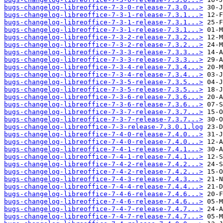
bugs-changelog-libreoffice-7-3-0-release-7.3.0...>
bugs-changelog-libreoffice-7-3-1-release-7.3.1...>
bugs-changelog-libreoffice-7-3-1-release-7.3.1...>
bugs-changelog-libreoffice-7-3-1-release-7.3.1...>
bugs-changelog-libreoffice-7-3-2-release-7.3.2...>
bugs-changelog-libreoffice-7-3-2-release-7.3.2...>
bugs-changelog-libreoffice-7-3-3-release-7.3.3...>
bugs-changelog-libreoffice-7-3-3-release-7.3.3...>
bugs-changelog-libreoffice-7-3-4-release-7.3.4...>
bugs-changelog-libreoffice-7-3-4-release-7.3.4...>
bugs-changelog-libreoffice-7-3-5-release-7.3.5...>
bugs-changelog-libreoffice-7-3-5-release-7.3.5...>
bugs-changelog-libreoffice-7-3-6-release-7.3.6...>
bugs-changelog-libreoffice-7-3-6-release-7.3.6...>
bugs-changelog-libreoffice-7-3-7-release-7.3.7...>
bugs-changelog-libreoffice-7-3-7-release-7.3.7...>
bugs-changelog-libreoffice-7-3-release-7.3.0.1.log
bugs-changelog-libreoffice-7-4-0-release-7.4.0...>
bugs-changelog-libreoffice-7-4-0-release-7.4.0...>
bugs-changelog-libreoffice-7-4-1-release-7.4.1...>
bugs-changelog-libreoffice-7-4-1-release-7.4.1...>
bugs-changelog-libreoffice-7-4-2-release-7.4.2...>
bugs-changelog-libreoffice-7-4-2-release-7.4.2...>
bugs-changelog-libreoffice-7-4-3-release-7.4.3...>
bugs-changelog-libreoffice-7-4-4-release-7.4.4...>
bugs-changelog-libreoffice-7-4-6-release-7.4.6...>
bugs-changelog-libreoffice-7-4-6-release-7.4.6...>
bugs-changelog-libreoffice-7-4-7-release-7.4.7...>
bugs-changelog-libreoffice-7-4-7-release-7.4.7...>