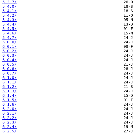
5.3.7/
5.4.0/
5.4.1/
5.4.2/
5.4.3/
5.4.4/
5.4.5/
5.4.6/
5.4.7/
6.0.0/
6.0.1/
6.0.2/
6.0.3/
6.0.4/
6.0.5/
6.0.6/
6.0.7/
6.1.0/
6.1.1/
6.1.2/
6.1.3/
6.1.4/
6.1.5/
6.1.6/
6.2.0/
6.2.1/
6.2.2/
6.2.3/
6.2.4/
6.2.5/