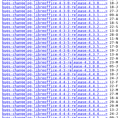
bugs-changelog-libreoffice-4-3-0-release-4.3.0...>
bugs-changelog-libreoffice-4-3-0-release-4.3.0...>
bugs-changelog-libreoffice-4-3-0-release-4.3.0...>
bugs-changelog-libreoffice-4-3-1-release-4.3.1...>
bugs-changelog-libreoffice-4-3-1-release-4.3.1...>
bugs-changelog-libreoffice-4-3-2-release-4.3.2...>
bugs-changelog-libreoffice-4-3-2-release-4.3.2...>
bugs-changelog-libreoffice-4-3-3-release-4.3.3...>
bugs-changelog-libreoffice-4-3-3-release-4.3.3...>
bugs-changelog-libreoffice-4-3-4-release-4.3.4...>
bugs-changelog-libreoffice-4-3-5-release-4.3.5...>
bugs-changelog-libreoffice-4-3-5-release-4.3.5...>
bugs-changelog-libreoffice-4-3-6-release-4.3.6...>
bugs-changelog-libreoffice-4-3-7-release-4.3.7...>
bugs-changelog-libreoffice-4-3-7-release-4.3.7...>
bugs-changelog-libreoffice-4-3-release-4.3.0.0...>
bugs-changelog-libreoffice-4-3-release-4.3.0.0...>
bugs-changelog-libreoffice-4-3-release-4.3.0.1-..>
bugs-changelog-libreoffice-4-4-0-release-4.4.0...>
bugs-changelog-libreoffice-4-4-0-release-4.4.0...>
bugs-changelog-libreoffice-4-4-1-release-4.4.1...>
bugs-changelog-libreoffice-4-4-1-release-4.4.1...>
bugs-changelog-libreoffice-4-4-2-release-4.4.2...>
bugs-changelog-libreoffice-4-4-2-release-4.4.2...>
bugs-changelog-libreoffice-4-4-3-release-4.4.3...>
bugs-changelog-libreoffice-4-4-3-release-4.4.3...>
bugs-changelog-libreoffice-4-4-4-release-4.4.4...>
bugs-changelog-libreoffice-4-4-4-release-4.4.4...>
bugs-changelog-libreoffice-4-4-4-release-4.4.4...>
bugs-changelog-libreoffice-4-4-5-release-4.4.5...>