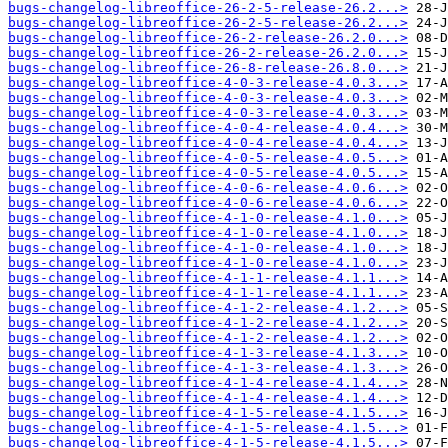
bugs-changelog-libreoffice-26-2-5-release-26.2...>
bugs-changelog-libreoffice-26-2-5-release-26.2...>
bugs-changelog-libreoffice-26-2-release-26.2.0...>
bugs-changelog-libreoffice-26-2-release-26.2.0...>
bugs-changelog-libreoffice-26-8-release-26.8.0...>
bugs-changelog-libreoffice-4-0-3-release-4.0.3...>
bugs-changelog-libreoffice-4-0-3-release-4.0.3...>
bugs-changelog-libreoffice-4-0-3-release-4.0.3...>
bugs-changelog-libreoffice-4-0-4-release-4.0.4...>
bugs-changelog-libreoffice-4-0-4-release-4.0.4...>
bugs-changelog-libreoffice-4-0-5-release-4.0.5...>
bugs-changelog-libreoffice-4-0-5-release-4.0.5...>
bugs-changelog-libreoffice-4-0-6-release-4.0.6...>
bugs-changelog-libreoffice-4-0-6-release-4.0.6...>
bugs-changelog-libreoffice-4-1-0-release-4.1.0...>
bugs-changelog-libreoffice-4-1-0-release-4.1.0...>
bugs-changelog-libreoffice-4-1-0-release-4.1.0...>
bugs-changelog-libreoffice-4-1-0-release-4.1.0...>
bugs-changelog-libreoffice-4-1-1-release-4.1.1...>
bugs-changelog-libreoffice-4-1-1-release-4.1.1...>
bugs-changelog-libreoffice-4-1-2-release-4.1.2...>
bugs-changelog-libreoffice-4-1-2-release-4.1.2...>
bugs-changelog-libreoffice-4-1-2-release-4.1.2...>
bugs-changelog-libreoffice-4-1-3-release-4.1.3...>
bugs-changelog-libreoffice-4-1-3-release-4.1.3...>
bugs-changelog-libreoffice-4-1-4-release-4.1.4...>
bugs-changelog-libreoffice-4-1-4-release-4.1.4...>
bugs-changelog-libreoffice-4-1-5-release-4.1.5...>
bugs-changelog-libreoffice-4-1-5-release-4.1.5...>
bugs-changelog-libreoffice-4-1-5-release-4.1.5...>