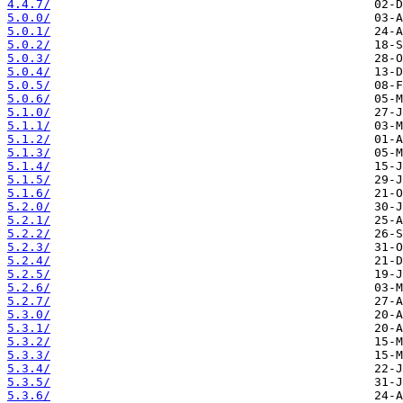
4.4.7/
5.0.0/
5.0.1/
5.0.2/
5.0.3/
5.0.4/
5.0.5/
5.0.6/
5.1.0/
5.1.1/
5.1.2/
5.1.3/
5.1.4/
5.1.5/
5.1.6/
5.2.0/
5.2.1/
5.2.2/
5.2.3/
5.2.4/
5.2.5/
5.2.6/
5.2.7/
5.3.0/
5.3.1/
5.3.2/
5.3.3/
5.3.4/
5.3.5/
5.3.6/