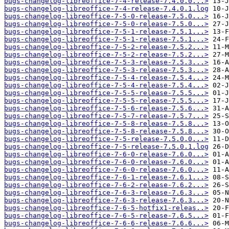
bugs-changelog-libreoffice-7-4-release-7.4.0.0...>
bugs-changelog-libreoffice-7-4-release-7.4.0.1.log
bugs-changelog-libreoffice-7-5-0-release-7.5.0...>
bugs-changelog-libreoffice-7-5-0-release-7.5.0...>
bugs-changelog-libreoffice-7-5-1-release-7.5.1...>
bugs-changelog-libreoffice-7-5-1-release-7.5.1...>
bugs-changelog-libreoffice-7-5-2-release-7.5.2...>
bugs-changelog-libreoffice-7-5-2-release-7.5.2...>
bugs-changelog-libreoffice-7-5-3-release-7.5.3...>
bugs-changelog-libreoffice-7-5-3-release-7.5.3...>
bugs-changelog-libreoffice-7-5-4-release-7.5.4...>
bugs-changelog-libreoffice-7-5-4-release-7.5.4...>
bugs-changelog-libreoffice-7-5-5-release-7.5.5...>
bugs-changelog-libreoffice-7-5-5-release-7.5.5...>
bugs-changelog-libreoffice-7-5-6-release-7.5.6...>
bugs-changelog-libreoffice-7-5-7-release-7.5.7...>
bugs-changelog-libreoffice-7-5-8-release-7.5.8...>
bugs-changelog-libreoffice-7-5-8-release-7.5.8...>
bugs-changelog-libreoffice-7-5-release-7.5.0.0...>
bugs-changelog-libreoffice-7-5-release-7.5.0.1.log
bugs-changelog-libreoffice-7-6-0-release-7.6.0...>
bugs-changelog-libreoffice-7-6-0-release-7.6.0...>
bugs-changelog-libreoffice-7-6-0-release-7.6.0...>
bugs-changelog-libreoffice-7-6-1-release-7.6.1...>
bugs-changelog-libreoffice-7-6-2-release-7.6.2...>
bugs-changelog-libreoffice-7-6-3-release-7.6.3...>
bugs-changelog-libreoffice-7-6-3-release-7.6.3...>
bugs-changelog-libreoffice-7-6-5-hotfix1-releas..>
bugs-changelog-libreoffice-7-6-5-release-7.6.5...>
bugs-changelog-libreoffice-7-6-6-release-7.6.6...>