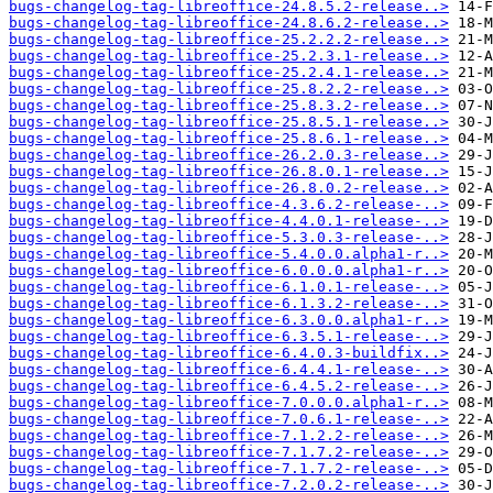
bugs-changelog-tag-libreoffice-24.8.5.2-release..>
bugs-changelog-tag-libreoffice-24.8.6.2-release..>
bugs-changelog-tag-libreoffice-25.2.2.2-release..>
bugs-changelog-tag-libreoffice-25.2.3.1-release..>
bugs-changelog-tag-libreoffice-25.2.4.1-release..>
bugs-changelog-tag-libreoffice-25.8.2.2-release..>
bugs-changelog-tag-libreoffice-25.8.3.2-release..>
bugs-changelog-tag-libreoffice-25.8.5.1-release..>
bugs-changelog-tag-libreoffice-25.8.6.1-release..>
bugs-changelog-tag-libreoffice-26.2.0.3-release..>
bugs-changelog-tag-libreoffice-26.8.0.1-release..>
bugs-changelog-tag-libreoffice-26.8.0.2-release..>
bugs-changelog-tag-libreoffice-4.3.6.2-release-..>
bugs-changelog-tag-libreoffice-4.4.0.1-release-..>
bugs-changelog-tag-libreoffice-5.3.0.3-release-..>
bugs-changelog-tag-libreoffice-5.4.0.0.alpha1-r..>
bugs-changelog-tag-libreoffice-6.0.0.0.alpha1-r..>
bugs-changelog-tag-libreoffice-6.1.0.1-release-..>
bugs-changelog-tag-libreoffice-6.1.3.2-release-..>
bugs-changelog-tag-libreoffice-6.3.0.0.alpha1-r..>
bugs-changelog-tag-libreoffice-6.3.5.1-release-..>
bugs-changelog-tag-libreoffice-6.4.0.3-buildfix..>
bugs-changelog-tag-libreoffice-6.4.4.1-release-..>
bugs-changelog-tag-libreoffice-6.4.5.2-release-..>
bugs-changelog-tag-libreoffice-7.0.0.0.alpha1-r..>
bugs-changelog-tag-libreoffice-7.0.6.1-release-..>
bugs-changelog-tag-libreoffice-7.1.2.2-release-..>
bugs-changelog-tag-libreoffice-7.1.7.2-release-..>
bugs-changelog-tag-libreoffice-7.1.7.2-release-..>
bugs-changelog-tag-libreoffice-7.2.0.2-release-..>