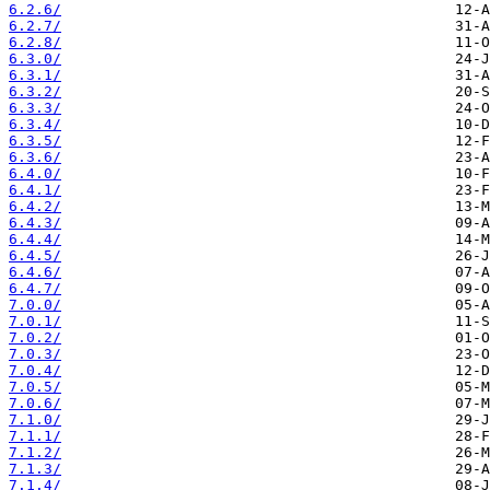
6.2.6/
6.2.7/
6.2.8/
6.3.0/
6.3.1/
6.3.2/
6.3.3/
6.3.4/
6.3.5/
6.3.6/
6.4.0/
6.4.1/
6.4.2/
6.4.3/
6.4.4/
6.4.5/
6.4.6/
6.4.7/
7.0.0/
7.0.1/
7.0.2/
7.0.3/
7.0.4/
7.0.5/
7.0.6/
7.1.0/
7.1.1/
7.1.2/
7.1.3/
7.1.4/