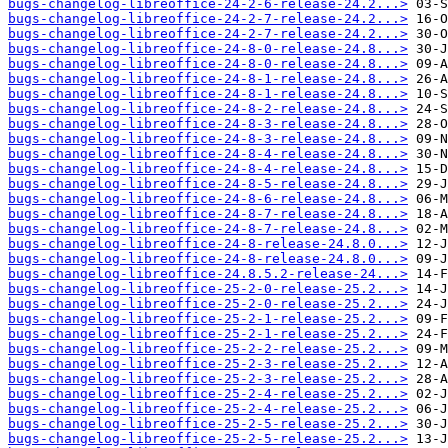
bugs-changelog-libreoffice-24-2-6-release-24.2...>
bugs-changelog-libreoffice-24-2-7-release-24.2...>
bugs-changelog-libreoffice-24-2-7-release-24.2...>
bugs-changelog-libreoffice-24-8-0-release-24.8...>
bugs-changelog-libreoffice-24-8-0-release-24.8...>
bugs-changelog-libreoffice-24-8-1-release-24.8...>
bugs-changelog-libreoffice-24-8-1-release-24.8...>
bugs-changelog-libreoffice-24-8-2-release-24.8...>
bugs-changelog-libreoffice-24-8-3-release-24.8...>
bugs-changelog-libreoffice-24-8-3-release-24.8...>
bugs-changelog-libreoffice-24-8-4-release-24.8...>
bugs-changelog-libreoffice-24-8-4-release-24.8...>
bugs-changelog-libreoffice-24-8-5-release-24.8...>
bugs-changelog-libreoffice-24-8-6-release-24.8...>
bugs-changelog-libreoffice-24-8-7-release-24.8...>
bugs-changelog-libreoffice-24-8-7-release-24.8...>
bugs-changelog-libreoffice-24-8-release-24.8.0...>
bugs-changelog-libreoffice-24-8-release-24.8.0...>
bugs-changelog-libreoffice-24.8.5.2-release-24...>
bugs-changelog-libreoffice-25-2-0-release-25.2...>
bugs-changelog-libreoffice-25-2-0-release-25.2...>
bugs-changelog-libreoffice-25-2-1-release-25.2...>
bugs-changelog-libreoffice-25-2-1-release-25.2...>
bugs-changelog-libreoffice-25-2-2-release-25.2...>
bugs-changelog-libreoffice-25-2-3-release-25.2...>
bugs-changelog-libreoffice-25-2-3-release-25.2...>
bugs-changelog-libreoffice-25-2-4-release-25.2...>
bugs-changelog-libreoffice-25-2-4-release-25.2...>
bugs-changelog-libreoffice-25-2-5-release-25.2...>
bugs-changelog-libreoffice-25-2-5-release-25.2...>