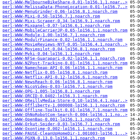
perl-WWW-MelbourneBikeShare-0.01-lp156.1.1.noar..>
perl-WWW-MelissaData-PhoneLocation-0.01-lp156.7..>
perl-WWW-MenuGrinder-0.06-lp156.8.1.noarch.rpm
perl-WWW-Mixi-0.50-lp156.7.1.noarch.rpm
perl-WWW-Mixi-Scraper-0.34-lp156.9.1.noarch.rpm
perl-WWW-Mixpanel-0.07-lp156.6.1.noarch.rpm
perl-WWW-MobileCarrierJP-0.65-lp156.1.1.noarch.rpm
perl-WWW-Module-1.00-lp156.7.1.noarch.rpm
perl-WWW-ModulrFinance-0.02-lp156.1.1.noarch.rpm
perl-WWW-MovieReviews-NYT-0.05-lp156.4.1.noarch..>
perl-WWW-Moviepilot-0.04-lp156.8.1.noarch.rpm
perl-WWW-Myki-0.04-lp156.1.1.noarch.rpm
perl-WWW-NFSe-Guarapari-0.02-lp156.1.1.noarch.rpm
perl-WWW-NZPost-Tracking-0.01-lp156.1.1.noarch.rpm
perl-WWW-Namecheap-API-0.06-lp156.1.1.noarch.rpm
perl-WWW-Netflix-0.05-lp156.8.1.noarch.rpm
perl-WWW-Netflix-API-0.12-lp156.6.1.noarch.rpm
perl-WWW-NewsReach-0.06-lp156.8.1.noarch.rpm
perl-WWW-NicoVideo-0.03-lp156.7.1.noarch.rpm
perl-WWW-OPG-1.005-lp156.8.1.noarch.rpm
perl-WWW-ORCID-0.0402-lp156.3.1.noarch.rpm
perl-WWW-OReillyMedia-Store-0.10-lp156.4.1.noar..>
perl-WWW-Offliberty-1.000008-lp156.1.1.noarch.rpm
perl-WWW-Offline-Toolkit-0.01-lp156.7.1.noarch.rpm
perl-WWW-OhNoRobotCom-Search-0.004-lp156.1.1.no..>
perl-WWW-OpenBao-0.001-lp156.1.1.noarch.rpm
perl-WWW-Orkut-Spider-0.03-lp156.7.1.noarch.rpm
perl-WWW-Oxontime-0.002-lp156.1.1.noarch.rpm
perl-WWW-PAUSE-CleanUpHomeDir-1.001003-lp156.1...>
perl-WWW-PGXN-0.13.0-lp156.1.1.noarch.rpm