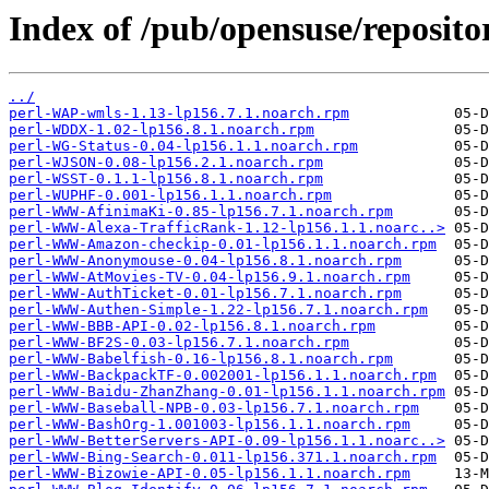
Index of /pub/opensuse/reposito
../
perl-WAP-wmls-1.13-lp156.7.1.noarch.rpm
perl-WDDX-1.02-lp156.8.1.noarch.rpm
perl-WG-Status-0.04-lp156.1.1.noarch.rpm
perl-WJSON-0.08-lp156.2.1.noarch.rpm
perl-WSST-0.1.1-lp156.8.1.noarch.rpm
perl-WUPHF-0.001-lp156.1.1.noarch.rpm
perl-WWW-AfinimaKi-0.85-lp156.7.1.noarch.rpm
perl-WWW-Alexa-TrafficRank-1.12-lp156.1.1.noarc..>
perl-WWW-Amazon-checkip-0.01-lp156.1.1.noarch.rpm
perl-WWW-Anonymouse-0.04-lp156.8.1.noarch.rpm
perl-WWW-AtMovies-TV-0.04-lp156.9.1.noarch.rpm
perl-WWW-AuthTicket-0.01-lp156.7.1.noarch.rpm
perl-WWW-Authen-Simple-1.22-lp156.7.1.noarch.rpm
perl-WWW-BBB-API-0.02-lp156.8.1.noarch.rpm
perl-WWW-BF2S-0.03-lp156.7.1.noarch.rpm
perl-WWW-Babelfish-0.16-lp156.8.1.noarch.rpm
perl-WWW-BackpackTF-0.002001-lp156.1.1.noarch.rpm
perl-WWW-Baidu-ZhanZhang-0.01-lp156.1.1.noarch.rpm
perl-WWW-Baseball-NPB-0.03-lp156.7.1.noarch.rpm
perl-WWW-BashOrg-1.001003-lp156.1.1.noarch.rpm
perl-WWW-BetterServers-API-0.09-lp156.1.1.noarc..>
perl-WWW-Bing-Search-0.011-lp156.371.1.noarch.rpm
perl-WWW-Bizowie-API-0.05-lp156.1.1.noarch.rpm