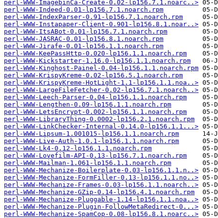
perl-WWW-ImagebinCa-Create-0.02-lp156.7.1.noarc..>
perl-WWW-Indeed-0.01-lp156.7.1.noarch.rpm
perl-WWW-IndexParser-0.91-lp156.7.1.noarch.rpm
perl-WWW-Instapaper-Client-0.901-lp156.8.1.noar..>
perl-WWW-ItsABot-0.01-lp156.7.1.noarch.rpm
perl-WWW-JASRAC-0.01-lp156.8.1.noarch.rpm
perl-WWW-Jirafe-0.01-lp156.1.1.noarch.rpm
perl-WWW-KeePassHttp-0.020-lp156.1.1.noarch.rpm
perl-WWW-Kickstarter-1.16.0-lp156.1.1.noarch.rpm
perl-WWW-Kinghost-Painel-0.04-lp156.1.1.noarch.rpm
perl-WWW-KrispyKreme-0.02-lp156.5.1.noarch.rpm
perl-WWW-KrispyKreme-HotLight-1.1-lp156.1.1.noa..>
perl-WWW-LargeFileFetcher-0.02-lp156.7.1.noarch..>
perl-WWW-Leech-Parser-0.04-lp156.1.1.noarch.rpm
perl-WWW-Lengthen-0.09-lp156.1.1.noarch.rpm
perl-WWW-LetsEncrypt-0.002-lp156.1.1.noarch.rpm
perl-WWW-LibraryThing-0.0002-lp156.2.1.noarch.rpm
perl-WWW-LinkChecker-Internal-0.14.0-lp156.1.1...>
perl-WWW-Lipsum-1.001015-lp156.1.1.noarch.rpm
perl-WWW-Live-Auth-1.0.1-lp156.1.1.noarch.rpm
perl-WWW-Lk4-0.12-lp156.1.1.noarch.rpm
perl-WWW-Lovefilm-API-0.13-lp156.7.1.noarch.rpm
perl-WWW-Mailman-1.061-lp156.1.1.noarch.rpm
perl-WWW-Mechanize-Boilerplate-0.03-lp156.1.1.n..>
perl-WWW-Mechanize-FormFiller-0.13-lp156.1.1.no..>
perl-WWW-Mechanize-Frames-0.03-lp156.1.1.noarch..>
perl-WWW-Mechanize-GZip-0.14-lp156.4.1.noarch.rpm
perl-WWW-Mechanize-Pluggable-1.14-lp156.1.1.noa..>
perl-WWW-Mechanize-Plugin-FollowMetaRedirect-0...>
perl-WWW-Mechanize-SpamCop-0.08-lp156.8.1.noarc..>