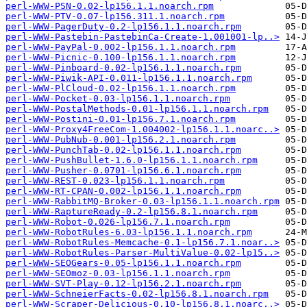
perl-WWW-PSN-0.02-lp156.1.1.noarch.rpm
perl-WWW-PTV-0.07-lp156.311.1.noarch.rpm
perl-WWW-PagerDuty-0.2-lp156.1.1.noarch.rpm
perl-WWW-Pastebin-PastebinCa-Create-1.001001-lp..>
perl-WWW-PayPal-0.002-lp156.1.1.noarch.rpm
perl-WWW-Picnic-0.100-lp156.1.1.noarch.rpm
perl-WWW-Pinboard-0.02-lp156.1.1.noarch.rpm
perl-WWW-Piwik-API-0.011-lp156.1.1.noarch.rpm
perl-WWW-PlCloud-0.02-lp156.1.1.noarch.rpm
perl-WWW-Pocket-0.03-lp156.1.1.noarch.rpm
perl-WWW-PostalMethods-0.01-lp156.1.1.noarch.rpm
perl-WWW-Postini-0.01-lp156.7.1.noarch.rpm
perl-WWW-Proxy4FreeCom-1.004002-lp156.1.1.noarc..>
perl-WWW-PubNub-0.001-lp156.2.1.noarch.rpm
perl-WWW-PunchTab-0.02-lp156.1.1.noarch.rpm
perl-WWW-PushBullet-1.6.0-lp156.1.1.noarch.rpm
perl-WWW-Pusher-0.0701-lp156.6.1.noarch.rpm
perl-WWW-REST-0.023-lp156.1.1.noarch.rpm
perl-WWW-RT-CPAN-0.002-lp156.1.1.noarch.rpm
perl-WWW-RabbitMQ-Broker-0.03-lp156.1.1.noarch.rpm
perl-WWW-RaptureReady-0.2-lp156.8.1.noarch.rpm
perl-WWW-Robot-0.026-lp156.7.1.noarch.rpm
perl-WWW-RobotRules-6.03-lp156.1.1.noarch.rpm
perl-WWW-RobotRules-Memcache-0.1-lp156.7.1.noar..>
perl-WWW-RobotRules-Parser-MultiValue-0.02-lp15..>
perl-WWW-SEOGears-0.05-lp156.1.1.noarch.rpm
perl-WWW-SEOmoz-0.03-lp156.1.1.noarch.rpm
perl-WWW-SVT-Play-0.12-lp156.2.1.noarch.rpm
perl-WWW-SchneierFacts-0.02-lp156.8.1.noarch.rpm
perl-WWW-Scraper-Delicious-0.10-lp156.8.1.noarc..>