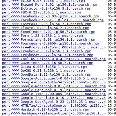
perl-WWW-ELISA-0.07-lp156.1.1.noarch.rpm
perl-WWW-Expand-More-0.02-lp156.1.1.noarch.rpm
perl-WWW-Extractor-0.8-lp156.8.1.noarch.rpm
perl-WWW-FBX-0.23-lp156.1.1.noarch.rpm
perl-WWW-Facebook-FQL-0.03-lp156.7.1.noarch.rpm
perl-WWW-Facebook-Go-SGF-1.0-lp156.8.1.noarch.rpm
perl-WWW-FastPass-0.05-lp156.7.1.noarch.rpm
perl-WWW-FleXtel-0.03-lp156.7.1.noarch.rpm
perl-WWW-FoneFinder-0.02-lp156.7.1.noarch.rpm
perl-WWW-Form-1.23-lp156.1.1.noarch.rpm
perl-WWW-Formspring-0.03-lp156.1.1.noarch.rpm
perl-WWW-Foursquare-0.9906-lp156.1.1.noarch.rpm
perl-WWW-FreeProxyListsCom-1.006-lp156.1.1.noar..>
perl-WWW-Freebox-0.0.1-lp156.1.1.noarch.rpm
perl-WWW-Freshmeat-0.22-lp156.7.1.noarch.rpm
perl-WWW-Fuel-US-Prices-0.0.4-lp156.8.1.noarch.rpm
perl-WWW-Gazetteer-0.24-lp156.7.1.noarch.rpm
perl-WWW-Gitea-0.003-lp156.1.1.noarch.rpm
perl-WWW-GoKGS-0.21-lp156.1.1.noarch.rpm
perl-WWW-GoodData-1.11-lp156.1.1.noarch.rpm
perl-WWW-Google-AutoSuggest-0.04-lp156.5.1.noar..>
perl-WWW-Google-Cloud-Auth-ServiceAccount-1.000..>
perl-WWW-Google-Notebook-0.01-lp156.7.1.noarch.rpm
perl-WWW-Google-PageRank-0.19-lp156.1.1.noarch.rpm
perl-WWW-Google-Time-1.001005-lp156.1.1.noarch.rpm
perl-WWW-Google-Translate-0.10-lp156.1.1.noarch..>
perl-WWW-Google-UserAgent-0.23-lp156.25.1.noarc..>
perl-WWW-HTMLTagAttributeCounter-1.001001-lp156..>
perl-WWW-HarWalk-0.13-lp156.1.1.noarch.rpm
perl-WWW-Hashbang-Pastebin-Client-0.003-lp156.1..>