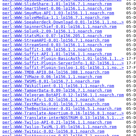
perl-WWW-SlideShare-1.01-lp156.7.1.noarch.rpm
perl-WWW-SmartSheet-0.06-lp156.1.1.noarch.rpm
perl-WWW-SmugMug-API-1.03-lp156.1.1.noarch.rpm
perl-WWW-SolveMedia-1.1-lp156.7.1.noarch.rpm
perl-WWW-Speakerdeck-Download-0.01-lp156.1.1.no..>
perl-WWW-SpinnerChief-0.01-lp156.1.1.noarch.rpm
perl-WWW-Splunk-2.09-lp156.1.1.noarch.rpm
perl-WWW-StatsMix-0.07-lp156.205.1.noarch.rpm
perl-WWW-StreamAPI-0.01-lp156.7.1.noarch.rpm
perl-WWW-StreamSend-0.03-lp156.1.1.noarch.rpm
perl-WWW-Suffit-1.08-lp156.1.1.noarch.rpm
perl-WWW-Suffit-API-1.01-lp156.1.1.noarch.rpm
perl-WWW-Suffit-Plugin-BasicAuth-1.01-lp156.1.1..>
perl-WWW-Suffit-Plugin-ServerInfo-1.02-lp156.1...>
perl-WWW-Suffit-Plugin-Syslog-1.01-lp156.1.1.no..>
perl-WWW-TMDB-API0.04-lp156.388.1.noarch.rpm
perl-WWW-TVMaze-0.06-lp156.1.1.noarch.rpm
perl-WWW-TWSMS-0.01-lp156.7.1.noarch.rpm
perl-WWW-TWikiClient-0.11-lp156.1.1.noarch.rpm
perl-WWW-TamperData-0.09-lp156.7.1.noarch.rpm
perl-WWW-Telegram-BotAPI-0.12-lp156.1.1.noarch.rpm
perl-WWW-Testafy-1.02-lp156.1.1.noarch.rpm
perl-WWW-TextMarks-0.01-lp156.7.1.noarch.rpm
perl-WWW-TheBestSpinner-0.01-lp156.5.1.noarch.rpm
perl-WWW-Translate-Apertium-0.16-lp156.8.1.noar..>
perl-WWW-Translate-interNOSTRUM-0.13-lp156.5.1...>
perl-WWW-Twilio-API-0.21-lp156.1.1.noarch.rpm
perl-WWW-Twilio-TwiML-1.05-lp156.1.1.noarch.rpm
perl-WWW-Twitpic-0.02-lp156.8.1.noarch.rpm
perl-WWW-Twittervision-0.02-lp156.7.1.noarch.rpm