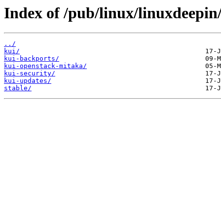
Index of /pub/linux/linuxdeepin/
../
kui/
kui-backports/
kui-openstack-mitaka/
kui-security/
kui-updates/
stable/