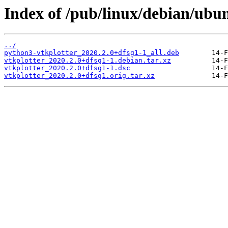
Index of /pub/linux/debian/ubun
../
python3-vtkplotter_2020.2.0+dfsg1-1_all.deb
vtkplotter_2020.2.0+dfsg1-1.debian.tar.xz
vtkplotter_2020.2.0+dfsg1-1.dsc
vtkplotter_2020.2.0+dfsg1.orig.tar.xz