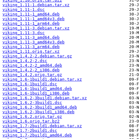
viking_1.10.orig.tar.bz2
viking_1.11-1.debian.tar.xz
viking_1.11-1.dsc
viking_1.11-1_amd64.deb
viking_1.11-1_amd64v3.deb
viking_1.11-1_arm64.deb
viking_1.11-3.debian.tar.xz
viking_1.11-3.dsc
viking_1.11-3_amd64.deb
viking_1.11-3_amd64v3.deb
viking_1.11-3_arm64.deb
viking_1.11.orig.tar.xz
viking_1.4.2-2.debian.tar.gz
viking_1.4.2-2.dsc
viking_1.4.2-2_amd64.deb
viking_1.4.2-2_i386.deb
viking_1.4.2.orig.tar.gz
viking_1.6-1build1.debian.tar.xz
viking_1.6-1build1.dsc
viking_1.6-1build1_amd64.deb
viking_1.6-1build1_i386.deb
viking_1.6.2-3build1.debian.tar.xz
viking_1.6.2-3build1.dsc
viking_1.6.2-3build1_amd64.deb
viking_1.6.2-3build1_i386.deb
viking_1.6.2.orig.tar.gz
viking_1.6.orig.tar.bz2
viking_1.7-2build1.debian.tar.xz
viking_1.7-2build1.dsc
viking_1.7-2build1_amd64.deb