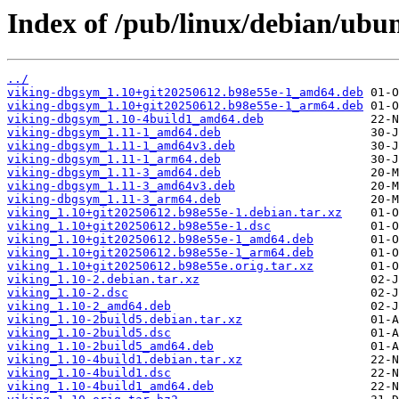
Index of /pub/linux/debian/ubun
../
viking-dbgsym_1.10+git20250612.b98e55e-1_amd64.deb
viking-dbgsym_1.10+git20250612.b98e55e-1_arm64.deb
viking-dbgsym_1.10-4build1_amd64.deb
viking-dbgsym_1.11-1_amd64.deb
viking-dbgsym_1.11-1_amd64v3.deb
viking-dbgsym_1.11-1_arm64.deb
viking-dbgsym_1.11-3_amd64.deb
viking-dbgsym_1.11-3_amd64v3.deb
viking-dbgsym_1.11-3_arm64.deb
viking_1.10+git20250612.b98e55e-1.debian.tar.xz
viking_1.10+git20250612.b98e55e-1.dsc
viking_1.10+git20250612.b98e55e-1_amd64.deb
viking_1.10+git20250612.b98e55e-1_arm64.deb
viking_1.10+git20250612.b98e55e.orig.tar.xz
viking_1.10-2.debian.tar.xz
viking_1.10-2.dsc
viking_1.10-2_amd64.deb
viking_1.10-2build5.debian.tar.xz
viking_1.10-2build5.dsc
viking_1.10-2build5_amd64.deb
viking_1.10-4build1.debian.tar.xz
viking_1.10-4build1.dsc
viking_1.10-4build1_amd64.deb