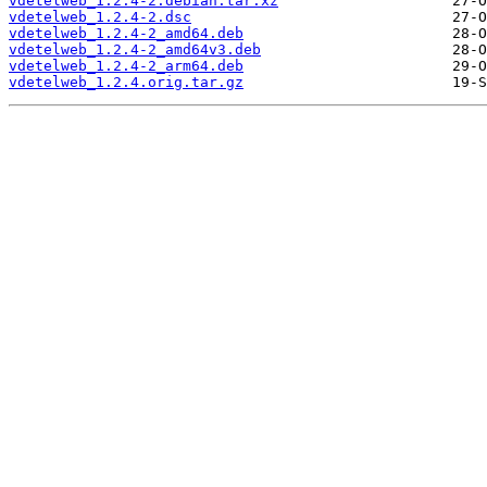
vdetelweb_1.2.4-2.debian.tar.xz
vdetelweb_1.2.4-2.dsc
vdetelweb_1.2.4-2_amd64.deb
vdetelweb_1.2.4-2_amd64v3.deb
vdetelweb_1.2.4-2_arm64.deb
vdetelweb_1.2.4.orig.tar.gz