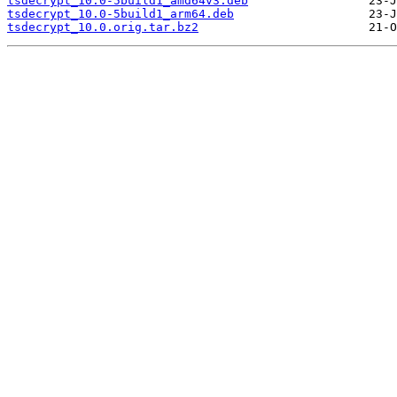
tsdecrypt_10.0-5build1_amd64v3.deb
tsdecrypt_10.0-5build1_arm64.deb
tsdecrypt_10.0.orig.tar.bz2