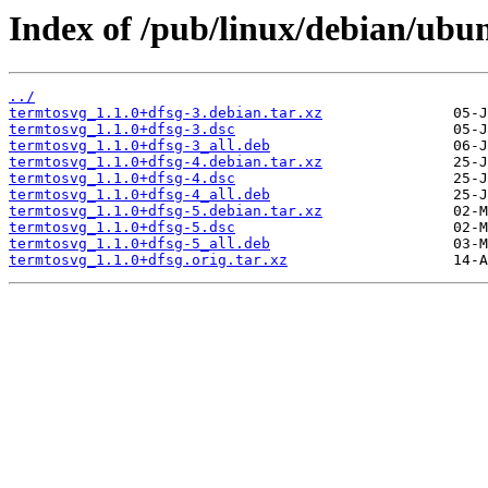
Index of /pub/linux/debian/ubu
../
termtosvg_1.1.0+dfsg-3.debian.tar.xz
termtosvg_1.1.0+dfsg-3.dsc
termtosvg_1.1.0+dfsg-3_all.deb
termtosvg_1.1.0+dfsg-4.debian.tar.xz
termtosvg_1.1.0+dfsg-4.dsc
termtosvg_1.1.0+dfsg-4_all.deb
termtosvg_1.1.0+dfsg-5.debian.tar.xz
termtosvg_1.1.0+dfsg-5.dsc
termtosvg_1.1.0+dfsg-5_all.deb
termtosvg_1.1.0+dfsg.orig.tar.xz