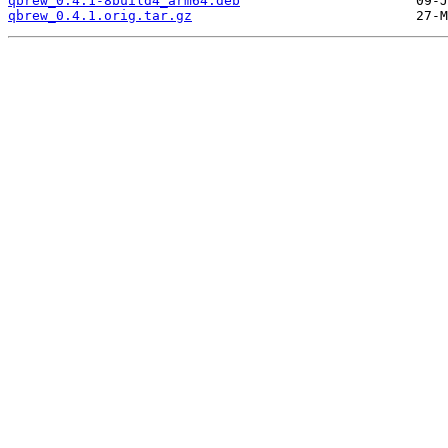
qbrew_0.4.1-8build4_arm64.deb
qbrew_0.4.1.orig.tar.gz