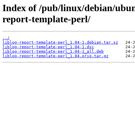
Index of /pub/linux/debian/ubun
report-template-perl/
../
liblog-report-template-perl_1.04-1.debian.tar.xz
liblog-report-template-perl_1.04-1.dsc
liblog-report-template-perl_1.04-1_all.deb
liblog-report-template-perl_1.04.orig.tar.gz