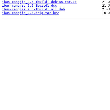
ibus-cangjie_2.5-1build1.debian.tar.xz
ibus-cangjie_2.5-1build1.dsc
ibus-cangjie_2.5-1build1_all.deb
ibus-cangjie_2.5.orig.tar.bz2