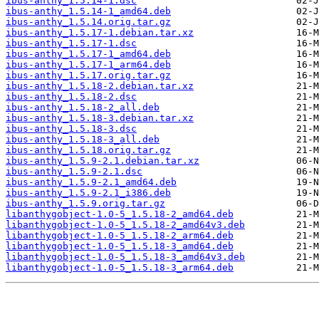
ibus-anthy_1.5.14-1.dsc
ibus-anthy_1.5.14-1_amd64.deb
ibus-anthy_1.5.14.orig.tar.gz
ibus-anthy_1.5.17-1.debian.tar.xz
ibus-anthy_1.5.17-1.dsc
ibus-anthy_1.5.17-1_amd64.deb
ibus-anthy_1.5.17-1_arm64.deb
ibus-anthy_1.5.17.orig.tar.gz
ibus-anthy_1.5.18-2.debian.tar.xz
ibus-anthy_1.5.18-2.dsc
ibus-anthy_1.5.18-2_all.deb
ibus-anthy_1.5.18-3.debian.tar.xz
ibus-anthy_1.5.18-3.dsc
ibus-anthy_1.5.18-3_all.deb
ibus-anthy_1.5.18.orig.tar.gz
ibus-anthy_1.5.9-2.1.debian.tar.xz
ibus-anthy_1.5.9-2.1.dsc
ibus-anthy_1.5.9-2.1_amd64.deb
ibus-anthy_1.5.9-2.1_i386.deb
ibus-anthy_1.5.9.orig.tar.gz
libanthygobject-1.0-5_1.5.18-2_amd64.deb
libanthygobject-1.0-5_1.5.18-2_amd64v3.deb
libanthygobject-1.0-5_1.5.18-2_arm64.deb
libanthygobject-1.0-5_1.5.18-3_amd64.deb
libanthygobject-1.0-5_1.5.18-3_amd64v3.deb
libanthygobject-1.0-5_1.5.18-3_arm64.deb