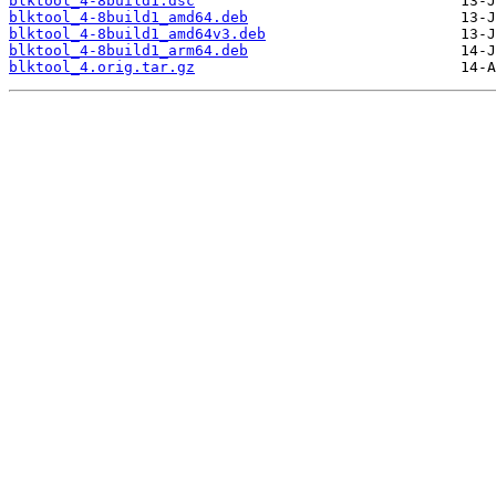
blktool_4-8build1.dsc
blktool_4-8build1_amd64.deb
blktool_4-8build1_amd64v3.deb
blktool_4-8build1_arm64.deb
blktool_4.orig.tar.gz