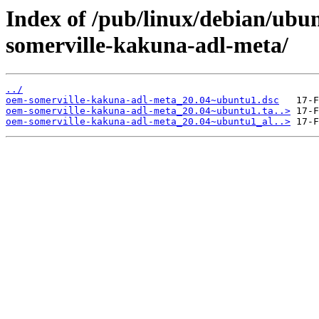
Index of /pub/linux/debian/ubu
somerville-kakuna-adl-meta/
../
oem-somerville-kakuna-adl-meta_20.04~ubuntu1.dsc
oem-somerville-kakuna-adl-meta_20.04~ubuntu1.ta..>
oem-somerville-kakuna-adl-meta_20.04~ubuntu1_al..>