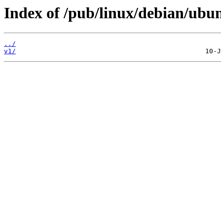
Index of /pub/linux/debian/ubunt
../
v1/