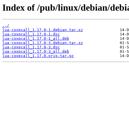
Index of /pub/linux/debian/debi
../
lua-coxpcall_1.17.0-1.debian.tar.xz
lua-coxpcall_1.17.0-1.dsc
lua-coxpcall_1.17.0-1_all.deb
lua-coxpcall_1.17.0-3.debian.tar.xz
lua-coxpcall_1.17.0-3.dsc
lua-coxpcall_1.17.0-3_all.deb
lua-coxpcall_1.17.0.orig.tar.gz