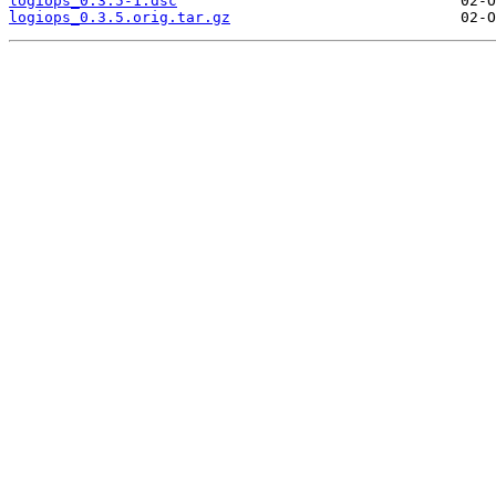
logiops_0.3.5-1.dsc
logiops_0.3.5.orig.tar.gz