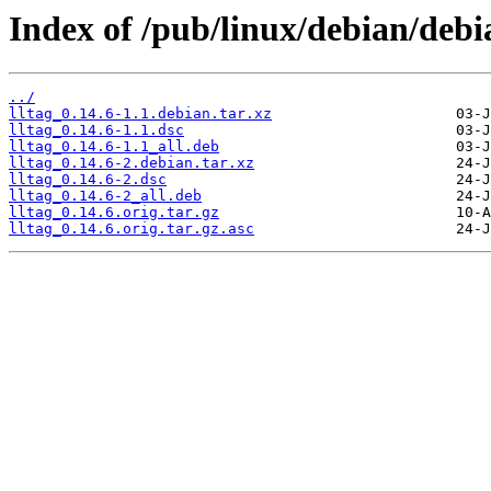
Index of /pub/linux/debian/debia
../
lltag_0.14.6-1.1.debian.tar.xz
lltag_0.14.6-1.1.dsc
lltag_0.14.6-1.1_all.deb
lltag_0.14.6-2.debian.tar.xz
lltag_0.14.6-2.dsc
lltag_0.14.6-2_all.deb
lltag_0.14.6.orig.tar.gz
lltag_0.14.6.orig.tar.gz.asc